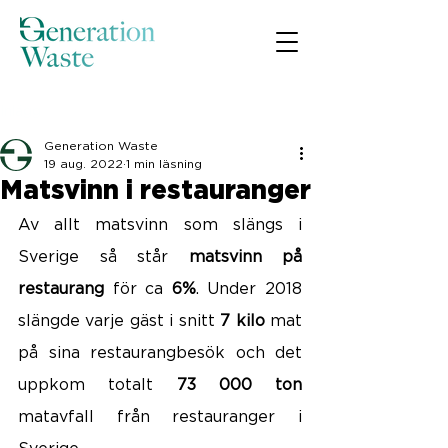
Inlägg
Generation Waste
19 aug. 2022
1 min läsning
Matsvinn i restauranger
Av allt matsvinn som slängs i 
Sverige så står 
matsvinn på 
restaurang
för ca 
6%
. Under 2018 
slängde varje gäst i snitt 
7 kilo
 mat 
på sina restaurangbesök och det 
uppkom totalt 
73 000 ton
matavfall från restauranger i 