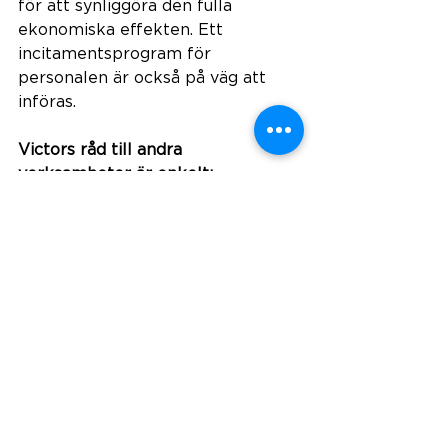
för att synliggöra den fulla 
ekonomiska effekten. Ett 
incitamentsprogram för 
personalen är också på väg att 
införas.
Victors råd till andra 
verksamheter är enkelt:
–“Välj ett system och börja." 
Du sparar tid, får korrekt data och 
kan fatta bättre beslut. 
Men, du måste vara engagerad. 
Det är nyckeln.