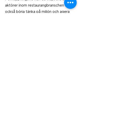
aktörer inom restaurangbranschen att
också börja tänka på miljön och agera
där utefter. Den klimatkloke Vd:n Tobias
Hamberg bjuder slutligen på lite råd för
de restauranger som vill börja jobba mer
hållbart.
– Sätt långsiktiga mål och börja inte med
allt på en och samma gång, en
Kravmärkning är ett bra sätt att starta
igång det hela.
Previous
Next
Besök
SoMe
LinkedIn
Generation Waste AB