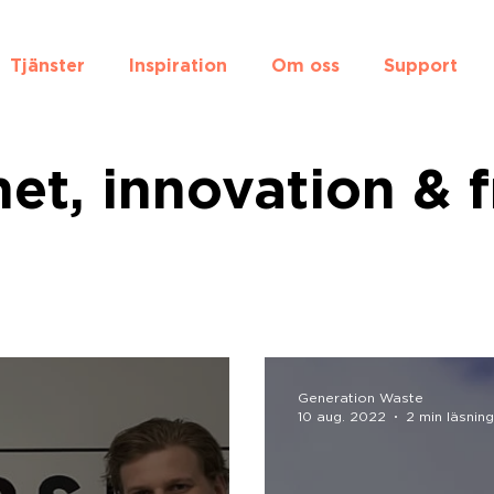
Tjänster
Inspiration
Om oss
Support
het, innovation & 
Generation Waste
10 aug. 2022
2 min läsning