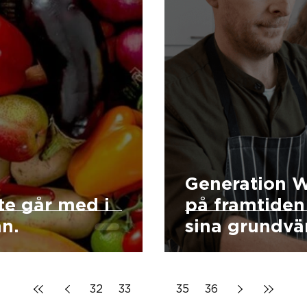
Generation W
te går med i
på framtiden 
nn.
sina grundvä
32
33
34
35
36