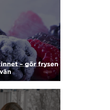
innet – gör frysen
 vän