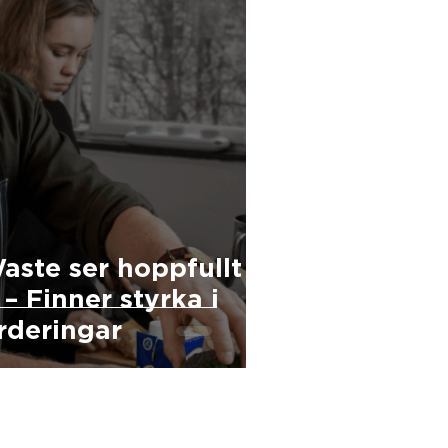
aste ser hoppfullt
– Finner styrka i
rderingar