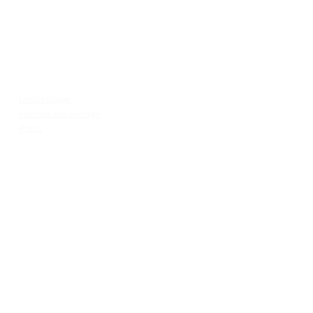
Meny
Besök
Utbildningar
Generation Waste AB
Kitchen knowledge
Vallgatan 25
Press
411 16 Göteborg
​Vintertullstorget 4
116 43 Stockholm
© 2026 Generation Waste - Allmänna bestämmelser