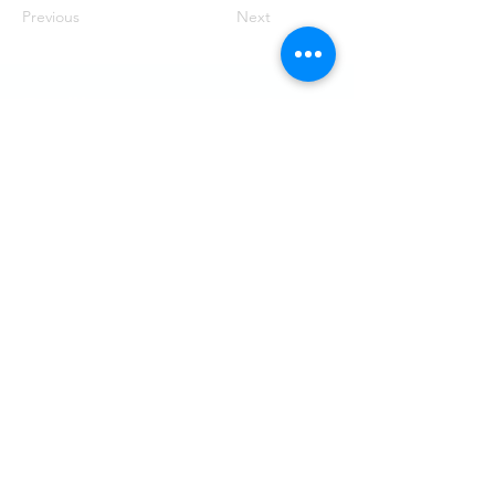
Previous
Next
Besök
SoMe
LinkedIn
Generation Waste AB
Instagram
Vallgatan 25
411 16 Göteborg
Vintertullstorget 4
116 43 Stockholm
© 2026 Generation Waste - Allmänna
bestämmelser