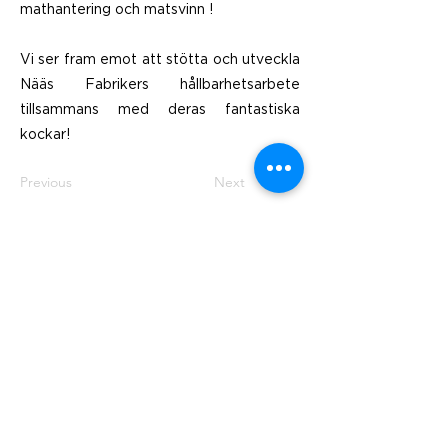
mathantering och matsvinn !
Vi ser fram emot att stötta och utveckla
Nääs Fabrikers hållbarhetsarbete
tillsammans med deras fantastiska
kockar!
Previous
Next
Besök
SoMe
LinkedIn
Generation Waste AB
Instagram
Vallgatan 25
411 16 Göteborg
Vintertullstorget 4
116 43 Stockholm