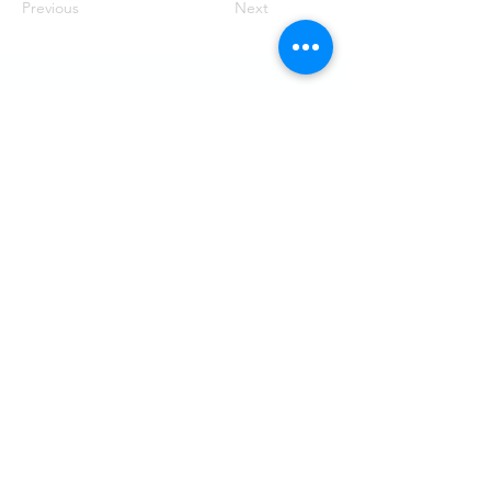
Previous
Next
Besök
SoMe
LinkedIn
Generation Waste AB
Instagram
Vallgatan 25
411 16 Göteborg
Vintertullstorget 4
116 43 Stockholm
© 2026 Generation Waste - Allmänna
bestämmelser