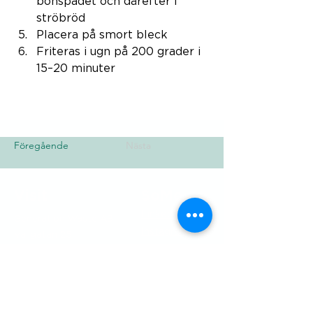
bönspadet och därefter i 
ströbröd
Placera på smort bleck 
Friteras i ugn på 200 grader i 
15–20 minuter
Föregående
Nästa
Visit
SoMe
LinkedIn
Generation Waste AB
Instagram
Vallgatan 25
411 16 Göteborg
Vintertullstorget 4
116 43 Stockholm