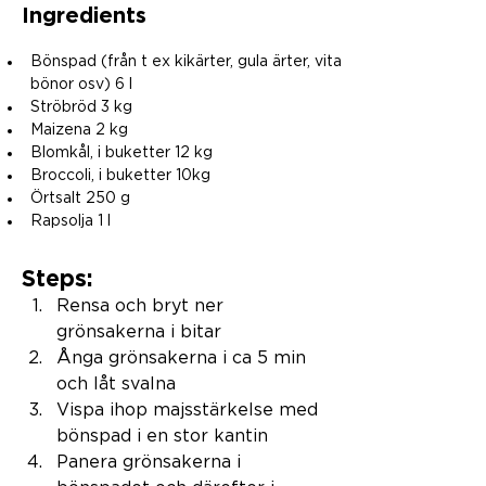
Ingredients
Bönspad (från t ex kikärter, gula ärter, vita 
bönor osv) 6 l
Ströbröd 3 kg
Maizena 2 kg
Blomkål, i buketter 12 kg
Broccoli, i buketter 10kg
Örtsalt 250 g
Rapsolja 1 l
Steps:
Rensa och bryt ner 
grönsakerna i bitar
Ånga grönsakerna i ca 5 min 
och låt svalna
Vispa ihop majsstärkelse med 
bönspad i en stor kantin
Panera grönsakerna i 