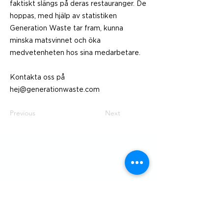
faktiskt slängs på deras restauranger. De
hoppas, med hjälp av statistiken
Generation Waste tar fram, kunna
minska matsvinnet och öka
medvetenheten hos sina medarbetare.
Kontakta oss på
hej@generationwaste.com
Previous
Next
Visit
SoMe
LinkedIn
Generation Waste AB
Instagram
Vallgatan 25
411 16 Göteborg
Vintertullstorget 4