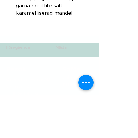
gärna med lite salt-
karamelliserad mandel
Föregående
Nästa
Besök
SoMe
LinkedIn
Generation Waste AB
Instagram
Vallgatan 25
411 16 Göteborg
Vintertullstorget 4
116 43 Stockholm
© 2026 Generation Waste - Allmänna
bestämmelser