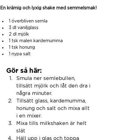
En krämig och lyxig shake med semmelsmak!
1 överbliven semla
3 dl vaniljglass
2 dl mjölk
1 tsk malen kardemumma
1 tsk honung
1 nypa salt
Gör så här:
Smula ner semlebullen, 
tillsätt mjölk och låt den dra i 
några minuter. 
Tillsätt glass, kardemumma, 
honung och salt och mixa allt 
i en mixer.
Mixa tills milkshaken är helt 
slät
Häll upp i glas och toppa 