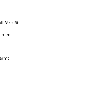
i för slät 
a men 
värmt 