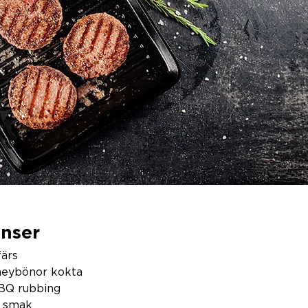
enser
ärs 
neybönor kokta 
BQ rubbing 
r smak