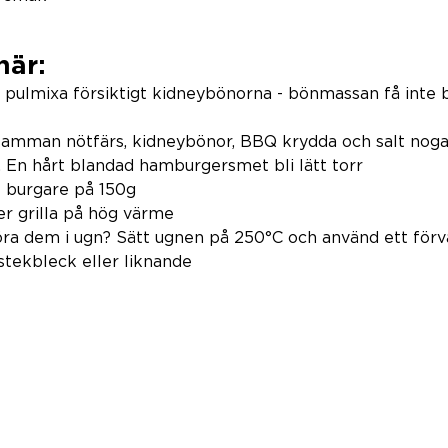
här:
 pulmixa försiktigt kidneybönorna - bönmassan få inte bl
 
samman nötfärs, kidneybönor, BBQ krydda och salt nog
 En hårt blandad hamburgersmet bli lätt torr 
 burgare på 150g  
er grilla på hög värme
köra dem i ugn? Sätt ugnen på 250°C och använd ett för
stekbleck eller liknande