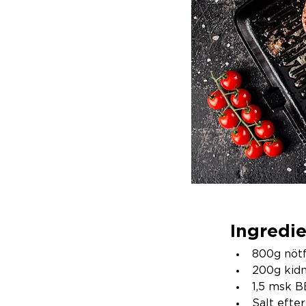
Ingredi
800g nötf
200g kid
1,5 msk B
Salt efte