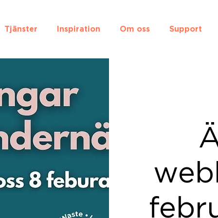
Tjänster
Inspiration
Om oss
Support
Ä
webb
febr