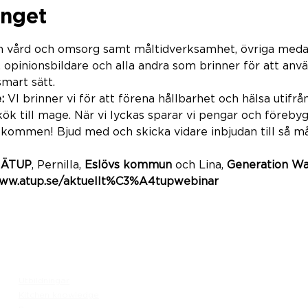
nget
m vård och omsorg samt måltidverksamhet, övriga med
r, opinionsbildare och alla andra som brinner för att anvä
mart sätt.  
:
 VI brinner vi för att förena hållbarhet och hälsa utifr
kök till mage. När vi lyckas sparar vi pengar och föreby
ommen! Bjud med och skicka vidare inbjudan till så mång
 
ÄTUP
, Pernilla, 
Eslövs kommun
 och Lina, 
Generation Wa
/www.atup.se/aktuellt%C3%A4tupwebinar
Meny
Besök
Utbildningar
Generation Waste AB
Kitchen knowledge
Vallgatan 25