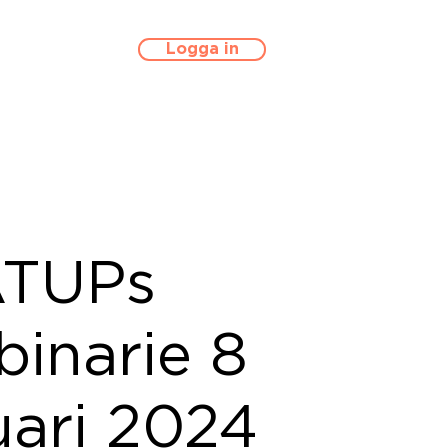
Logga in
TUPs
inarie 8
uari 2024