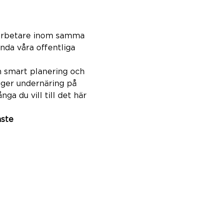
arbetare inom samma 
nda våra offentliga 
ån smart planering och 
gger undernäring på 
a du vill till det här 
ste
Post
Generation Waste AB
Box 53131