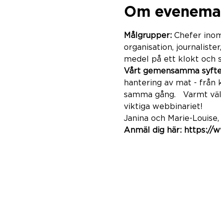
Om evenema
Målgrupper: 
Chefer ino
organisation, journaliste
medel på ett klokt och s
Vårt gemensamma syfte
hantering av mat - från 
samma gång.   Varmt välk
viktiga webbinariet!  
Janina och Marie-Louise,
Anmäl dig här: https:/
SoMe
LinkedIn
Instagram