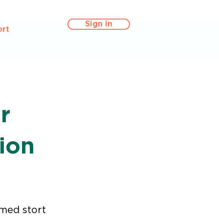
Sign in
rt
r
ion
 med stort