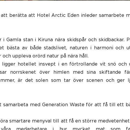
n att berätta att Hotel Arctic Eden inleder samarbete 
r i Gamla stan i Kiruna nära skidspår och skidbackar. 
et bästa av både stadslivet, naturen i harmoni och u
 och uppleva orörd natur på nära håll.
 ligger hotellet insvept i en förtrollande vit snö och
nsar norrskenet över himlen med sina skiftande fä
mer, är det solen som tar över scenen och ger lj
att samarbeta med Generation Waste för att få till ett b
 göra smartare menyval till att få en större medvetenhe
 våra medarbetare i hur mycket mat som fak