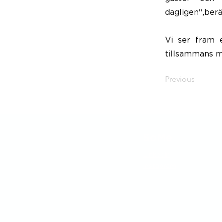
dagligen'',berä
Vi ser fram 
tillsammans m
Previous
SoMe
LinkedIn
Instagram