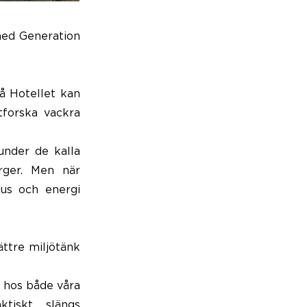
med Generation
På Hotellet kan
tforska vackra
 under de kalla
rger. Men när
us och energi
ättre miljötänk
t hos både våra
tiskt slängs