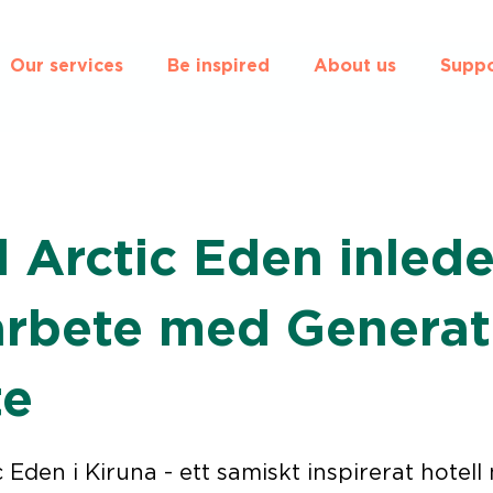
Our services
Be inspired
About us
Suppo
l Arctic Eden inlede
rbete med Generat
te
c Eden i Kiruna - ett samiskt inspirerat hotell