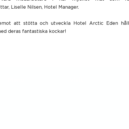
ttar, Liselle Nilsen, Hotel Manager.
emot att stötta och utveckla Hotel Arctic Eden hål
ed deras fantastiska kockar!
Menu
Visit
Courses
Generation Waste AB
Kitchen knowledge
Vallgatan 25
Press
411 16 Göteborg
Sweden