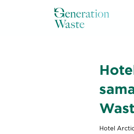
< Back
Hote
sama
Was
Hotel Arcti