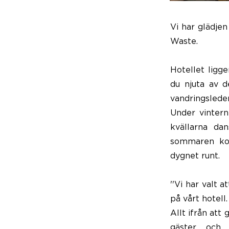
Vi har glädje
Waste.
Hotellet ligge
du njuta av d
vandringsleder
Under vintern
kvällarna da
sommaren kom
dygnet runt.
''Vi har valt 
på vårt hotell.
Allt ifrån att
gäster och