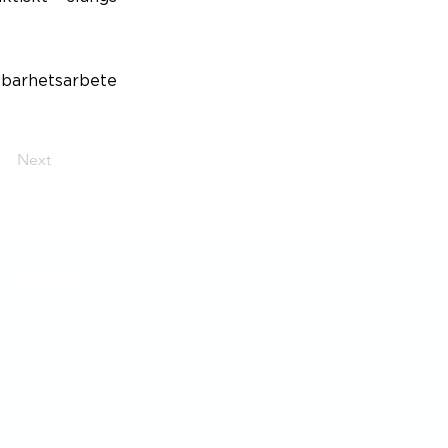
lbarhetsarbete
Next
Postal
Generation Waste AB
Box 53131
411 36 Göteborg
Sweden