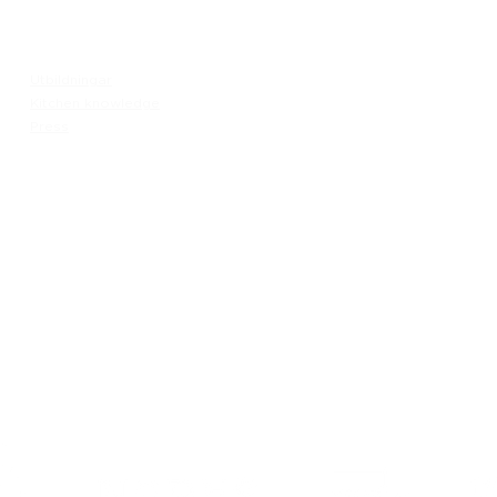
Meny
Besök
Utbildningar
Generation Waste AB
Kitchen knowledge
Vallgatan 25
Press
411 16 Göteborg
Nyheter i portalen!
Karl
​Vintertullstorget 4
ste
116 43 Stockholm
© 2026 Generation Waste - Allmänna bestämmelser