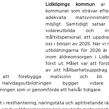
Lidköpings kommun
 är 
kommuner som strävar efter a
adekvata matsvinnsmät
möjligt. Samtidigt satsa
vidareutbilda och ins
måltidspersonal, ett uppdra
oss i början av 2025. När vi 
utbildningarna för 2026 är
inom äldreomsorgen i Lidk
först ut. Målet var att förs
av sitt hållbarhetsuppdrag
 att förebygga matsvinn och bli 
g. Halvdagsutbildningen bygger vida
sningen som vi genomförde ett halvår tidigare.
i resthantering, näringstäta och aptitretande rät