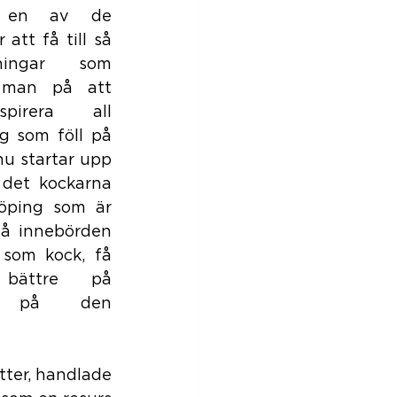
en av de 
tt få till så 
ningar som 
r man på att 
pirera all 
g som föll på 
nu startar upp 
 det kockarna 
öping som är 
tå innebörden 
 som kock, få 
bättre på 
re på den 
ter, handlade 