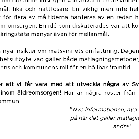
 om hur äldreomsorgen kan använda matsvinnet s
mål, fika och nattfösare. En viktig men inte helt
 för flera av måltiderna hanteras av en redan h
m omsorgen. En idé som diskuterades var att kö
äringstäta menyer även för mellanmål. 
ra nya insikter om matsvinnets omfattning. Dagen
enhetsutbyte vad gäller både matlagningsmetoder, 
ens och kommunens roll för en hållbar framtid.
r att vi får vara med att utveckla några av Sv
 inom äldreomsorgen! 
Här är några röster från 
ommun. 
”
Nya informationen, nya s
på när det gäller matlagni
andra 
”