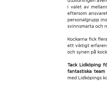
utbildningen även
i valet av mellan
eftersom ansvaret
personalgrupp ino
svinnsmarta och n
Kockarna fick fle
ett viktigt erfar
och synen på kock
Tack Lidköping fö
fantastiska team
med Lidköpings k