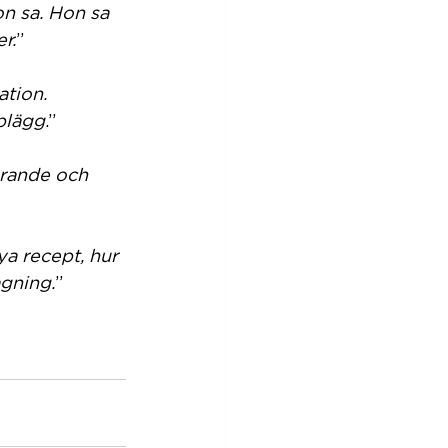
n sa. Hon sa 
r.
”
ation.
plägg
.” 
rande och 
ya recept, hur 
agning.
”