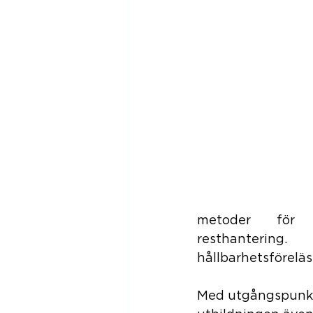
metoder för
resthanterin
hållbarhetsförelä
Med utgångspunkt 