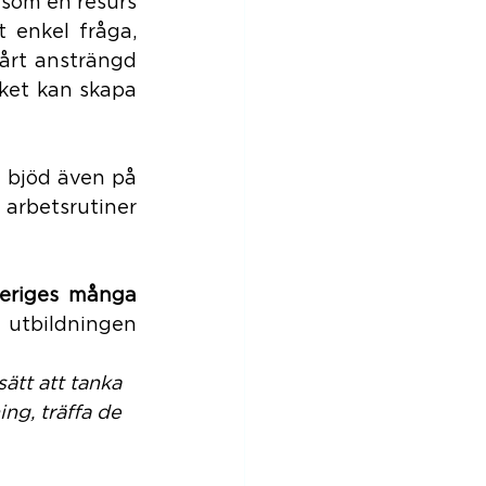
om en resurs 
 enkel fråga, 
årt ansträngd 
ket kan skapa 
 bjöd även på 
arbetsrutiner 
eriges många 
 utbildningen 
ätt att tanka 
ng, träffa de 