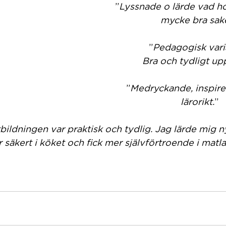
”
Lyssnade o lärde vad ho
mycke bra sake
”
Pedagogisk vari
Bra och tydligt up
”
Medryckande, inspire
lärorikt.
”
tbildningen var praktisk och tydlig. Jag lärde mig n
 säkert i köket och fick mer självförtroende i matl