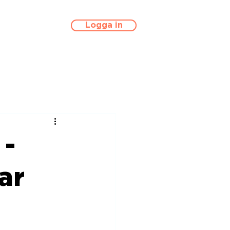
Logga in
 -
ar