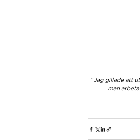
 ”
Jag gillade att u
man arbetar