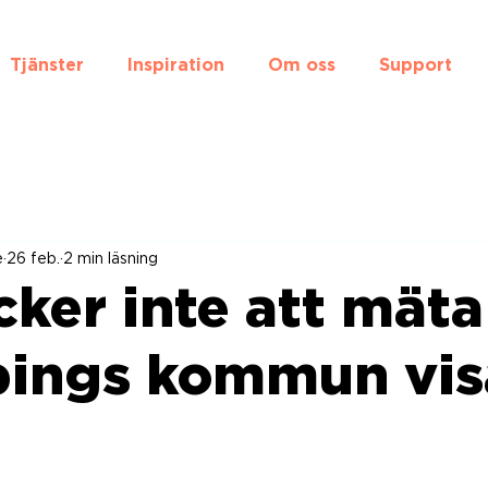
Tjänster
Inspiration
Om oss
Support
e
26 feb.
2 min läsning
cker inte att mäta
pings kommun vis